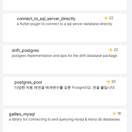
22
connect_to_sql_server_directly
a flutter plugin to connect to a sql server database directly.
22
drift_postgres
postgres implementation and apis for the drift database package.
20
postgres_pool
다양한 자동 재연결 매개변수를 갖춘 PostgreSQL 연결 풀입니다.
18
galileo_mysql
a library for connecting to and querying mysql & maria db databases.