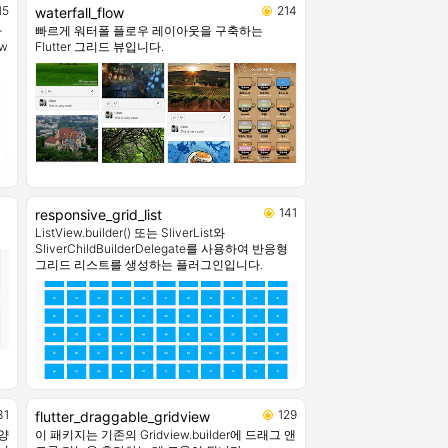
15
214
waterfall_flow
하
빠르게 워터폴 플로우 레이아웃을 구축하는
w
Flutter 그리드 뷰입니다.
141
responsive_grid_list
ListView.builder() 또는 SliverList와
SliverChildBuilderDelegate를 사용하여 반응형
그리드 리스트를 생성하는 플러그인입니다.
31
129
flutter_draggable_gridview
양
이 패키지는 기존의 Gridview.builder에 드래그 앤