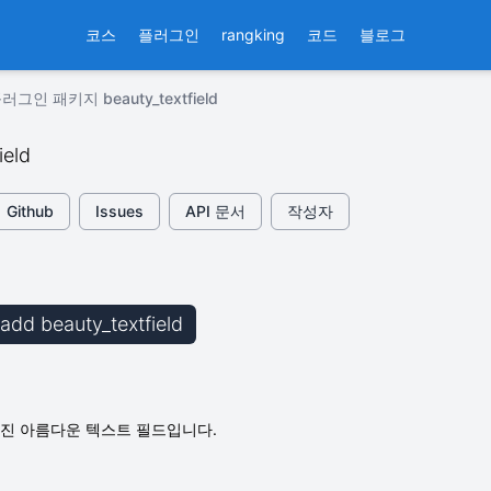
코스
플러그인
rangking
코드
블로그
러그인 패키지 beauty_textfield
ield
Github
Issues
API 문서
작성자
 add beauty_textfield
진 아름다운 텍스트 필드입니다.