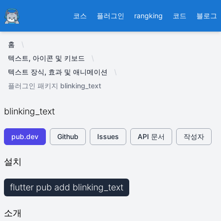
Ducafecat
코스
플러그인
rangking
코드
블로그
홈
텍스트, 아이콘 및 키보드
텍스트 장식, 효과 및 애니메이션
플러그인 패키지 blinking_text
blinking_text
pub.dev
Github
Issues
API 문서
작성자
설치
flutter pub add blinking_text
소개