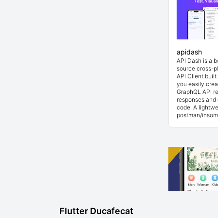
apidash
API Dash is a 
source cross-p
API Client buil
you easily cre
GraphQL API re
responses and 
code. A lightwe
postman/insom
Flutter Ducafecat