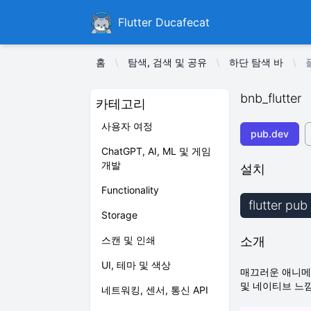
Ducafecat
Flutter Ducafecat
홈
탐색, 검색 및 공유
하단 탐색 바
bnb_flutter
카테고리
사용자 여정
pub.dev
ChatGPT, AI, ML 및 게임
개발
설치
Functionality
flutter pub
Storage
스캔 및 인쇄
소개
UI, 테마 및 색상
매끄러운 애니메
및 네이티브 느
네트워킹, 센서, 통신 API