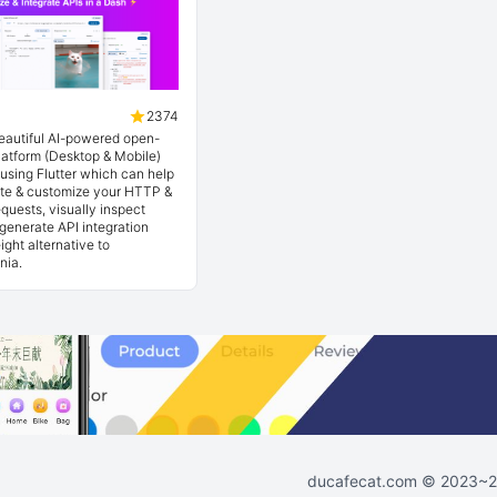
2374
beautiful AI-powered open-
latform (Desktop & Mobile)
t using Flutter which can help
ate & customize your HTTP &
quests, visually inspect
generate API integration
ight alternative to
nia.
ducafecat.com
© 2023~202