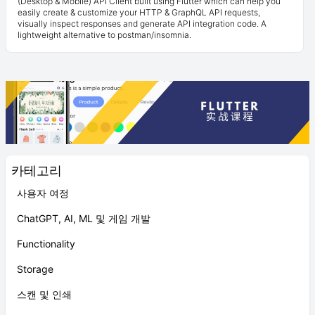
(Desktop & Mobile) API Client built using Flutter which can help you
easily create & customize your HTTP & GraphQL API requests,
visually inspect responses and generate API integration code. A
lightweight alternative to postman/insomnia.
카테고리
사용자 여정
ChatGPT, AI, ML 및 게임 개발
Functionality
Storage
스캔 및 인쇄