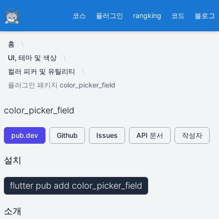
Ducafecat
코스
플러그인
rangking
코드
블로그
홈
UI, 테마 및 색상
컬러 피커 및 유틸리티
플러그인 패키지 color_picker_field
color_picker_field
pub.dev
Github
Issues
API 문서
작성자
설치
flutter pub add color_picker_field
소개