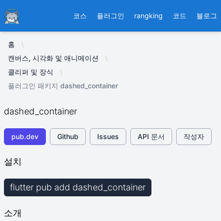
Ducafecat
코스
플러그인
rangking
코드
블로그
홈
캔버스, 시각화 및 애니메이션
클리퍼 및 장식
플러그인 패키지 dashed_container
dashed_container
pub.dev
Github
Issues
API 문서
작성자
설치
flutter pub add dashed_container
소개