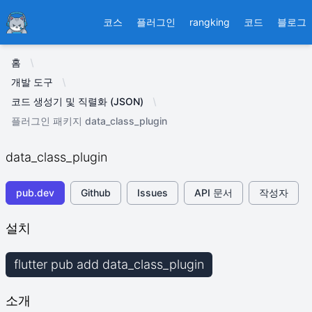
Ducafecat
코스
플러그인
rangking
코드
블로그
홈
개발 도구
코드 생성기 및 직렬화 (JSON)
플러그인 패키지 data_class_plugin
data_class_plugin
pub.dev
Github
Issues
API 문서
작성자
설치
flutter pub add data_class_plugin
소개