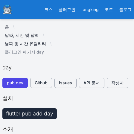
Ducafecat
코스
플러그인
rangking
코드
블로그
홈
날짜, 시간 및 달력
날짜 및 시간 유틸리티
플러그인 패키지 day
day
pub.dev
Github
Issues
API 문서
작성자
설치
flutter pub add day
소개