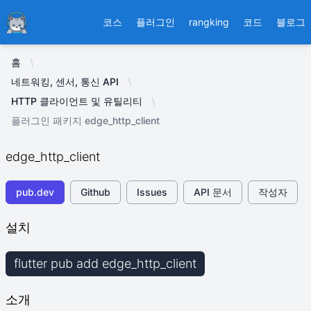
Ducafecat
코스
플러그인
rangking
코드
블로그
홈
네트워킹, 센서, 통신 API
HTTP 클라이언트 및 유틸리티
플러그인 패키지 edge_http_client
edge_http_client
pub.dev
Github
Issues
API 문서
작성자
설치
flutter pub add edge_http_client
소개