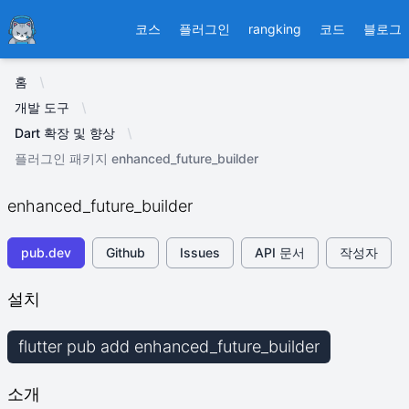
Ducafecat
코스
플러그인
rangking
코드
블로그
홈
개발 도구
Dart 확장 및 향상
플러그인 패키지 enhanced_future_builder
enhanced_future_builder
pub.dev
Github
Issues
API 문서
작성자
설치
flutter pub add enhanced_future_builder
소개