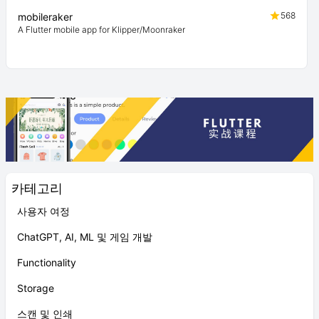
568
mobileraker
A Flutter mobile app for Klipper/Moonraker
카테고리
사용자 여정
ChatGPT, AI, ML 및 게임 개발
Functionality
Storage
스캔 및 인쇄