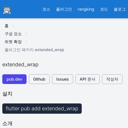
Ducafecat
코스
플러그인
rangking
코드
블로그
홈
구성 요소
위젯 확장
플러그인 패키지 extended_wrap
extended_wrap
pub.dev
Github
Issues
API 문서
작성자
설치
flutter pub add extended_wrap
소개