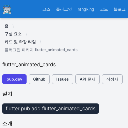
Ducafecat
코스
플러그인
rangking
코드
블로그
홈
구성 요소
카드 및 확장 타일
플러그인 패키지 flutter_animated_cards
flutter_animated_cards
pub.dev
Github
Issues
API 문서
작성자
설치
flutter pub add flutter_animated_cards
소개