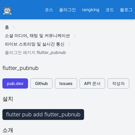
Ducafecat
코스
플러그인
rangking
코드
블로그
홈
소셜 미디어, 채팅 및 커뮤니케이션
라이브 스트리밍 및 실시간 통신
플러그인 패키지 flutter_pubnub
flutter_pubnub
pub.dev
Github
Issues
API 문서
작성자
설치
flutter pub add flutter_pubnub
소개