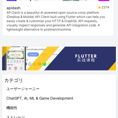
2374
apidash
API Dash is a beautiful AI-powered open-source cross-platform
(Desktop & Mobile) API Client built using Flutter which can help you
easily create & customize your HTTP & GraphQL API requests,
visually inspect responses and generate API integration code. A
lightweight alternative to postman/insomnia.
カテゴリ
ユーザージャーニー
ChatGPT, AI, ML & Game Development
機能性
ストレージ