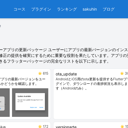
コース
プラグイン
ランキング
sakuhin
ブログ
e
ーアプリの更新パッケージ ユーザーにアプリの最新バージョンのイン
修正の提供を確実にするために重要な役割を果たしています。アプリの
きるフラッターパッケージの完全なリストを以下に示します。
615
3
ota_update
erアプリの最新バージョンをユー
AndroidとiOS用のota更新を提供するFlutterプ
るかどうかを確認します。
グインで、ダウンロードの進捗状況も表示しま
す（Androidのみ）。
172
1
lus
versionarte