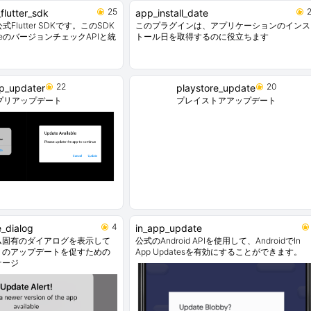
25
lutter_sdk
app_install_date
の公式Flutter SDKです。このSDK
このプラグインは、アプリケーションのインス
adeのバージョンチェックAPIと統
トール日を取得するのに役立ちます
。
22
20
p_updater
playstore_update
プリアップデート
プレイストアアップデート
4
_dialog
in_app_update
ム固有のダイアログを表示して
公式のAndroid APIを使用して、AndroidでIn
リのアップデートを促すための
App Updatesを有効にすることができます。
ケージ