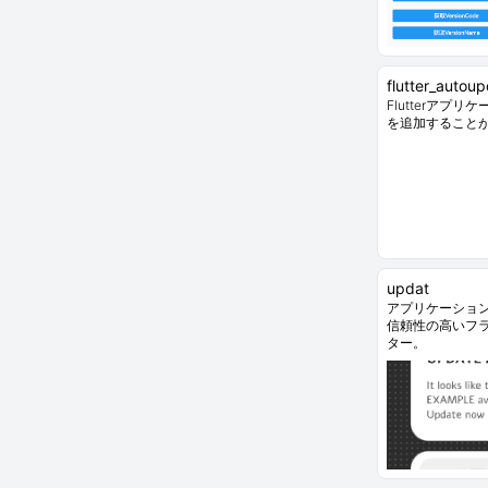
flutter_autou
Flutterアプ
を追加すること
updat
アプリケーショ
信頼性の高いフ
ター。