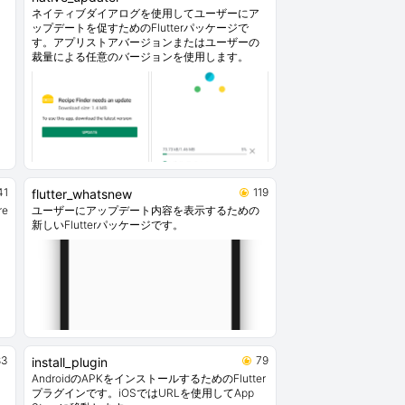
ネイティブダイアログを使用してユーザーにア
ップデートを促すためのFlutterパッケージで
す。アプリストアバージョンまたはユーザーの
裁量による任意のバージョンを使用します。
41
119
flutter_whatsnew
e
ユーザーにアップデート内容を表示するための
新しいFlutterパッケージです。
83
79
install_plugin
）
AndroidのAPKをインストールするためのFlutter
プラグインです。iOSではURLを使用してApp