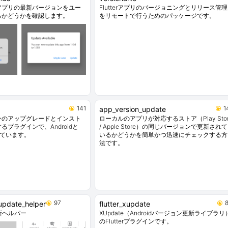
erアプリの最新バージョンをユー
Flutterアプリのバージョニングとリリース管理
るかどうかを確認します。
をリモートで行うためのパッケージです。
141
1
app_version_update
ンのアップグレードとインスト
ローカルのアプリが対応するストア（Play Stor
プラグインで、Androidと
/ Apple Store）の同じバージョンで更新されて
しています。
いるかどうかを簡単かつ迅速にチェックする方
法です。
97
update_helper
flutter_xupdate
新ヘルパー
XUpdate（Androidバージョン更新ライブラリ
のFlutterプラグインです。