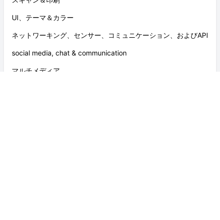
UI、テーマ＆カラー
ネットワーキング、センサー、コミュニケーション、およびAPI
social media, chat & communication
マルチメディア
ナビゲーション、検索、共有
コンポーネント
スクロール可能
ユーザー入力、フォーム、設定
Japan 日本 Text, Icons & Keyboard
日付、時間＆カレンダー
キャンバス、可視化、アニメーション
開発者ツール