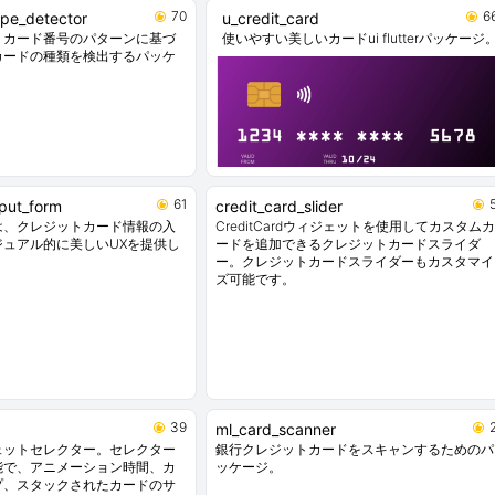
70
6
ype_detector
u_credit_card
トカード番号のパターンに基づ
使いやすい美しいカードui flutterパッケージ
カードの種類を検出するパッケ
61
nput_form
credit_card_slider
は、クレジットカード情報の入
CreditCardウィジェットを使用してカスタムカ
ジュアル的に美しいUXを提供し
ードを追加できるクレジットカードスライダ
ー。クレジットカードスライダーもカスタマイ
ズ可能です。
39
ml_card_scanner
ィジェットセレクター。セレクター
銀行クレジットカードをスキャンするためのパ
能で、アニメーション時間、カ
ッケージ。
プ、スタックされたカードのサ