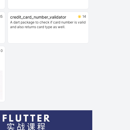
15
14
credit_card_number_validator
A dart package to check if card number is valid
。
and also returns card type as well.
0