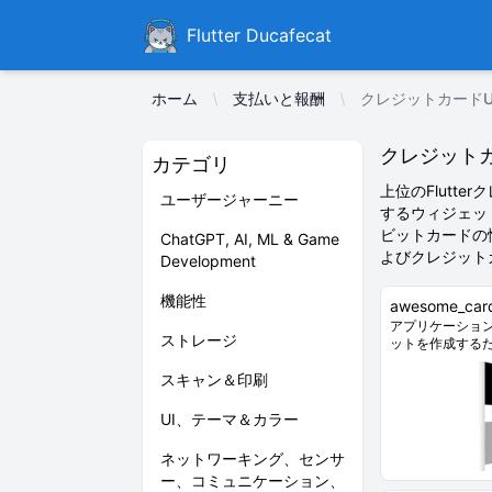
Ducafecat
Flutter Ducafecat
ホーム
支払いと報酬
クレジットカードU
クレジットカ
カテゴリ
上位のFlutt
ユーザージャーニー
するウィジェッ
ビットカードの
ChatGPT, AI, ML & Game
よびクレジット
Development
機能性
awesome_car
アプリケーショ
ストレージ
ットを作成するため
スキャン＆印刷
UI、テーマ＆カラー
ネットワーキング、センサ
ー、コミュニケーション、