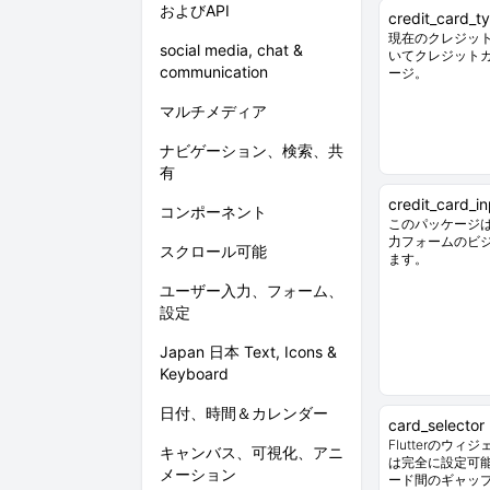
およびAPI
credit_card_t
現在のクレジッ
social media, chat &
いてクレジット
communication
ージ。
マルチメディア
ナビゲーション、検索、共
有
credit_card_i
コンポーネント
このパッケージ
力フォームのビ
スクロール可能
ます。
ユーザー入力、フォーム、
設定
Japan 日本 Text, Icons &
Keyboard
日付、時間＆カレンダー
card_selector
Flutterのウ
キャンバス、可視化、アニ
は完全に設定可
メーション
ード間のギャッ