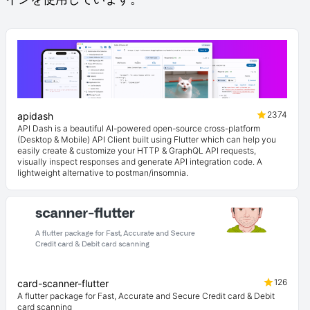
2374
apidash
API Dash is a beautiful AI-powered open-source cross-platform
(Desktop & Mobile) API Client built using Flutter which can help you
easily create & customize your HTTP & GraphQL API requests,
visually inspect responses and generate API integration code. A
lightweight alternative to postman/insomnia.
126
card-scanner-flutter
A flutter package for Fast, Accurate and Secure Credit card & Debit
card scanning