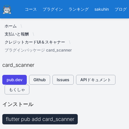
Ducafecat
コース
プラグイン
ランキング
sakuhin
ブログ
ホーム
支払いと報酬
クレジットカードUI＆スキャナー
プラグインパッケージ card_scanner
card_scanner
pub.dev
Github
Issues
APIドキュメント
もくしゃ
インストール
flutter pub add card_scanner