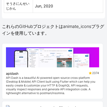
そうさにんせい
Jun, 2020
じかん
これらのGitHubプロジェクトはanimate_iconsプラグ
インを使用しています。
2374
apidash
API Dash is a beautiful AI-powered open-source cross-platform
(Desktop & Mobile) API Client built using Flutter which can help you
easily create & customize your HTTP & GraphQL API requests,
visually inspect responses and generate API integration code. A
lightweight alternative to postman/insomnia.