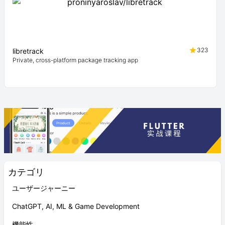
323
libretrack
Private, cross-platform package tracking app
カテゴリ
ユーザージャーニー
ChatGPT, AI, ML & Game Development
機能性