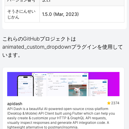
そうさにんせい
1.5.0 (Mar, 2023)
じかん
これらのGitHubプロジェクトは
animated_custom_dropdownプラグインを使用して
います。
2374
apidash
API Dash is a beautiful AI-powered open-source cross-platform
(Desktop & Mobile) API Client built using Flutter which can help you
easily create & customize your HTTP & GraphQL API requests,
visually inspect responses and generate API integration code. A
lightweight alternative to postman/insomnia.