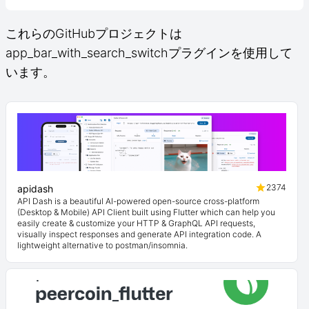
これらのGitHubプロジェクトは
app_bar_with_search_switchプラグインを使用して
います。
2374
apidash
API Dash is a beautiful AI-powered open-source cross-platform
(Desktop & Mobile) API Client built using Flutter which can help you
easily create & customize your HTTP & GraphQL API requests,
visually inspect responses and generate API integration code. A
lightweight alternative to postman/insomnia.