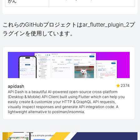
かん
これらのGitHubプロジェクトはar_flutter_plugin_2プ
ラグインを使用しています。
2374
apidash
API Dash is a beautiful AI-powered open-source cross-platform
(Desktop & Mobile) API Client built using Flutter which can help you
easily create & customize your HTTP & GraphQL API requests,
visually inspect responses and generate API integration code. A
lightweight alternative to postman/insomnia.