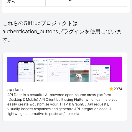
かん
これらのGitHubプロジェクトは
authentication_buttonsプラグインを使用していま
す。
2374
apidash
API Dash is a beautiful AI-powered open-source cross-platform
(Desktop & Mobile) API Client built using Flutter which can help you
easily create & customize your HTTP & GraphQL API requests,
visually inspect responses and generate API integration code. A
lightweight alternative to postman/insomnia.