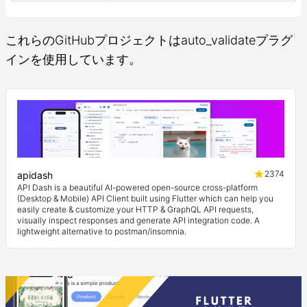
これらのGitHubプロジェクトはauto_validateプラグ
インを使用しています。
2374
apidash
API Dash is a beautiful AI-powered open-source cross-platform
(Desktop & Mobile) API Client built using Flutter which can help you
easily create & customize your HTTP & GraphQL API requests,
visually inspect responses and generate API integration code. A
lightweight alternative to postman/insomnia.