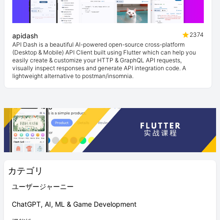
2374
apidash
API Dash is a beautiful AI-powered open-source cross-platform
(Desktop & Mobile) API Client built using Flutter which can help you
easily create & customize your HTTP & GraphQL API requests,
visually inspect responses and generate API integration code. A
lightweight alternative to postman/insomnia.
カテゴリ
ユーザージャーニー
ChatGPT, AI, ML & Game Development