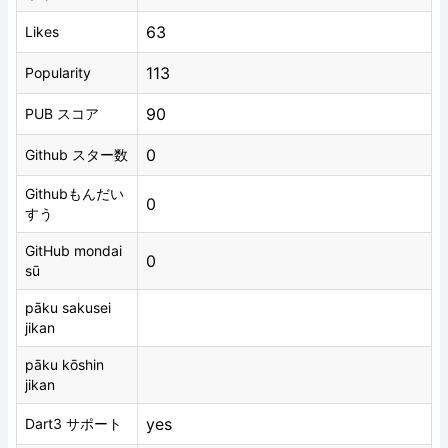
63
Likes
113
Popularity
90
PUB スコア
0
Github スター数
Githubもんだい
0
すう
GitHub mondai
0
sū
pāku sakusei
jikan
pāku kōshin
jikan
yes
Dart3 サポート