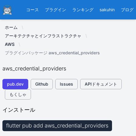
Ducafecat
コース
プラグイン
ランキング
sakuhin
ブログ
ホーム
アーキテクチャとインフラストラクチャ
AWS
プラグインパッケージ aws_credential_providers
aws_credential_providers
pub.dev
Github
Issues
APIドキュメント
もくしゃ
インストール
flutter pub add aws_credential_providers