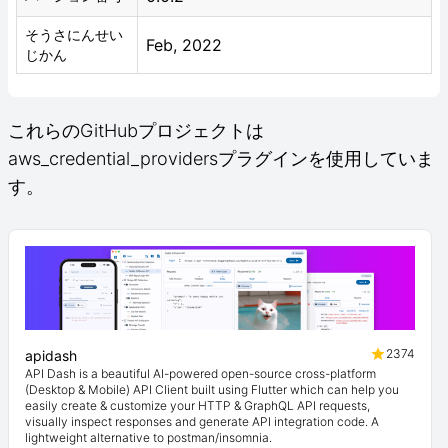
そうさにんせい
Feb, 2022
じかん
これらのGitHubプロジェクトは
aws_credential_providersプラグインを使用していま
す。
2374
apidash
API Dash is a beautiful AI-powered open-source cross-platform
(Desktop & Mobile) API Client built using Flutter which can help you
easily create & customize your HTTP & GraphQL API requests,
visually inspect responses and generate API integration code. A
lightweight alternative to postman/insomnia.