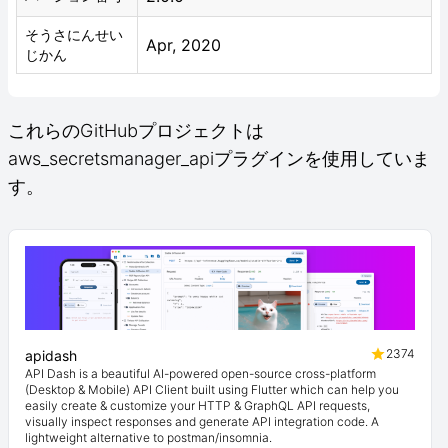
そうさにんせい
Apr, 2020
じかん
これらのGitHubプロジェクトは
aws_secretsmanager_apiプラグインを使用していま
す。
2374
apidash
API Dash is a beautiful AI-powered open-source cross-platform
(Desktop & Mobile) API Client built using Flutter which can help you
easily create & customize your HTTP & GraphQL API requests,
visually inspect responses and generate API integration code. A
lightweight alternative to postman/insomnia.