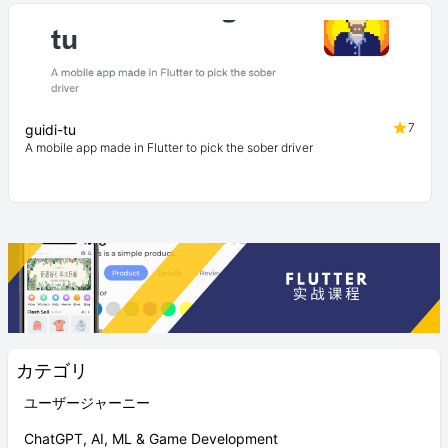
7
guidi-tu
A mobile app made in Flutter to pick the sober driver
カテゴリ
ユーザージャーニー
ChatGPT, AI, ML & Game Development