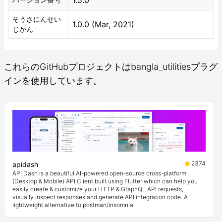
1.5.0
そうさにんせい
1.0.0 (Mar, 2021)
じかん
これらのGitHubプロジェクトはbangla_utilitiesプラグ
インを使用しています。
2374
apidash
API Dash is a beautiful AI-powered open-source cross-platform
(Desktop & Mobile) API Client built using Flutter which can help you
easily create & customize your HTTP & GraphQL API requests,
visually inspect responses and generate API integration code. A
lightweight alternative to postman/insomnia.