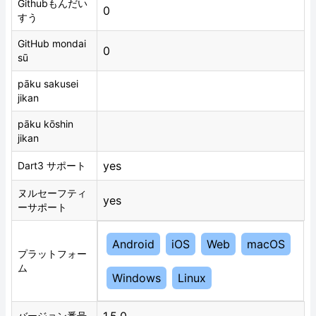
Githubもんだい
0
すう
GitHub mondai
0
sū
pāku sakusei
jikan
pāku kōshin
jikan
yes
Dart3 サポート
ヌルセーフティ
yes
ーサポート
Android
iOS
Web
macOS
プラットフォー
ム
Windows
Linux
バージョン番号