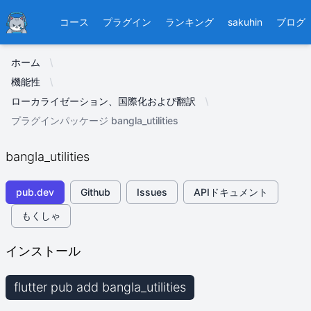
Ducafecat
コース
プラグイン
ランキング
sakuhin
ブログ
ホーム
機能性
ローカライゼーション、国際化および翻訳
プラグインパッケージ bangla_utilities
bangla_utilities
pub.dev
Github
Issues
APIドキュメント
もくしゃ
インストール
flutter pub add bangla_utilities