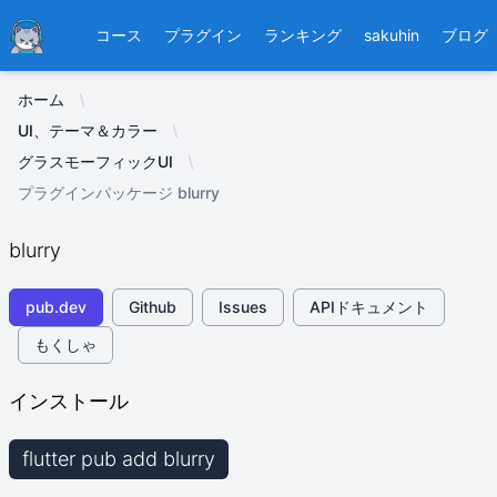
Ducafecat
コース
プラグイン
ランキング
sakuhin
ブログ
ホーム
UI、テーマ＆カラー
グラスモーフィックUI
プラグインパッケージ blurry
blurry
pub.dev
Github
Issues
APIドキュメント
もくしゃ
インストール
flutter pub add blurry