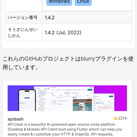
Windows
Linux
1.4.2
バージョン番号
そうさにんせい
1.4.2 (Jul, 2022)
じかん
これらのGitHubプロジェクトはblurryプラグインを使
用しています。
2374
apidash
API Dash is a beautiful AI-powered open-source cross-platform
(Desktop & Mobile) API Client built using Flutter which can help you
easily create & customize your HTTP & GraphQL API requests,