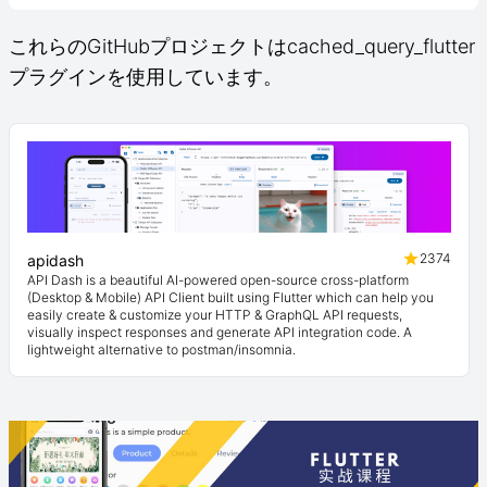
これらのGitHubプロジェクトはcached_query_flutter
プラグインを使用しています。
2374
apidash
API Dash is a beautiful AI-powered open-source cross-platform
(Desktop & Mobile) API Client built using Flutter which can help you
easily create & customize your HTTP & GraphQL API requests,
visually inspect responses and generate API integration code. A
lightweight alternative to postman/insomnia.