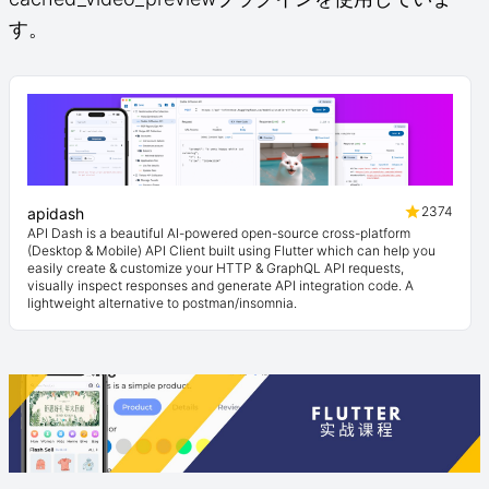
す。
2374
apidash
API Dash is a beautiful AI-powered open-source cross-platform
(Desktop & Mobile) API Client built using Flutter which can help you
easily create & customize your HTTP & GraphQL API requests,
visually inspect responses and generate API integration code. A
lightweight alternative to postman/insomnia.