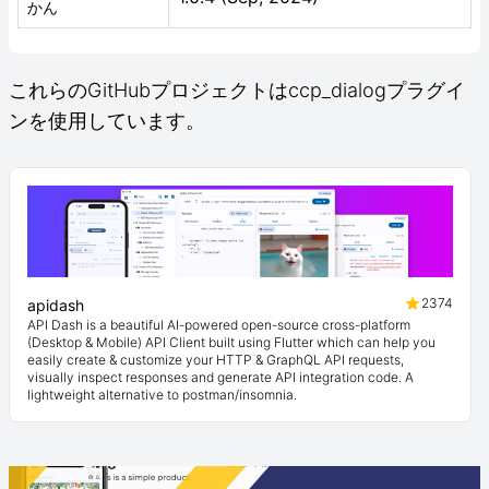
かん
これらのGitHubプロジェクトはccp_dialogプラグイ
ンを使用しています。
2374
apidash
API Dash is a beautiful AI-powered open-source cross-platform
(Desktop & Mobile) API Client built using Flutter which can help you
easily create & customize your HTTP & GraphQL API requests,
visually inspect responses and generate API integration code. A
lightweight alternative to postman/insomnia.