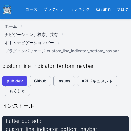
Ducafecat
コース
プラグイン
ランキング
sakuhin
ブログ
ホーム
ナビゲーション、検索、共有
ボトムナビゲーションバー
プラグインパッケージ custom_line_indicator_bottom_navbar
custom_line_indicator_bottom_navbar
pub.dev
Github
Issues
APIドキュメント
もくしゃ
インストール
flutter pub add
custom_line_indicator_bottom_navbar