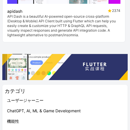
2374
apidash
API Dash is a beautiful AI-powered open-source cross-platform
(Desktop & Mobile) API Client built using Flutter which can help you
easily create & customize your HTTP & GraphQL API requests,
visually inspect responses and generate API integration code. A
lightweight alternative to postman/insomnia.
カテゴリ
ユーザージャーニー
ChatGPT, AI, ML & Game Development
機能性