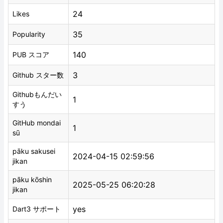
24
Likes
35
Popularity
140
PUB スコア
3
Github スター数
Githubもんだい
1
すう
GitHub mondai
1
sū
pāku sakusei
2024-04-15 02:59:56
jikan
pāku kōshin
2025-05-25 06:20:28
jikan
yes
Dart3 サポート