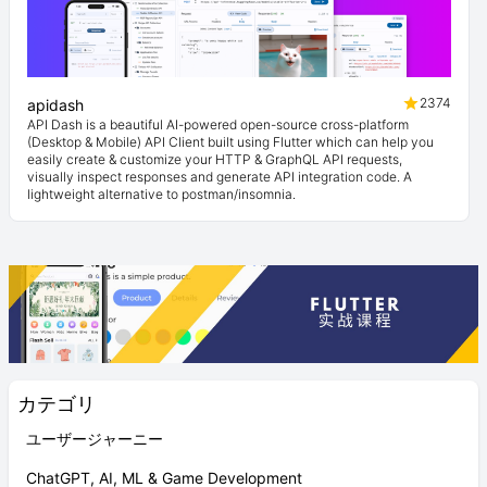
2374
apidash
API Dash is a beautiful AI-powered open-source cross-platform
(Desktop & Mobile) API Client built using Flutter which can help you
easily create & customize your HTTP & GraphQL API requests,
visually inspect responses and generate API integration code. A
lightweight alternative to postman/insomnia.
カテゴリ
ユーザージャーニー
ChatGPT, AI, ML & Game Development