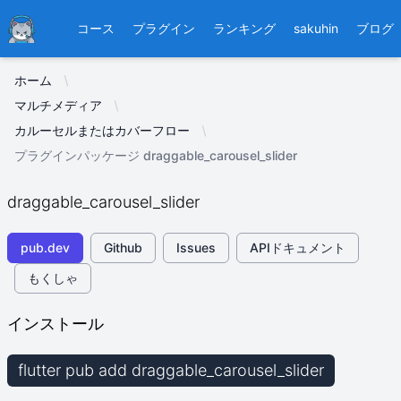
Ducafecat
コース
プラグイン
ランキング
sakuhin
ブログ
ホーム
マルチメディア
カルーセルまたはカバーフロー
プラグインパッケージ draggable_carousel_slider
draggable_carousel_slider
pub.dev
Github
Issues
APIドキュメント
もくしゃ
インストール
flutter pub add draggable_carousel_slider