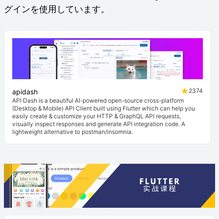
グインを使用しています。
2374
apidash
API Dash is a beautiful AI-powered open-source cross-platform
(Desktop & Mobile) API Client built using Flutter which can help you
easily create & customize your HTTP & GraphQL API requests,
visually inspect responses and generate API integration code. A
lightweight alternative to postman/insomnia.