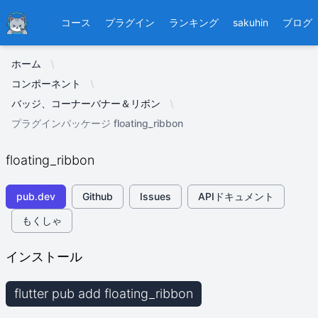
Ducafecat
コース
プラグイン
ランキング
sakuhin
ブログ
ホーム
コンポーネント
バッジ、コーナーバナー＆リボン
プラグインパッケージ floating_ribbon
floating_ribbon
pub.dev
Github
Issues
APIドキュメント
もくしゃ
インストール
flutter pub add floating_ribbon