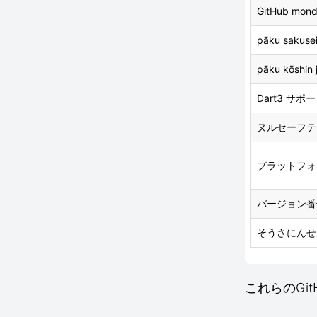
GitHub mond
pāku sakusei
pāku kōshin 
Dart3 サポ
ヌルセーフテ
プラットフォ
バージョン番
そうさにんせ
これらのGitH