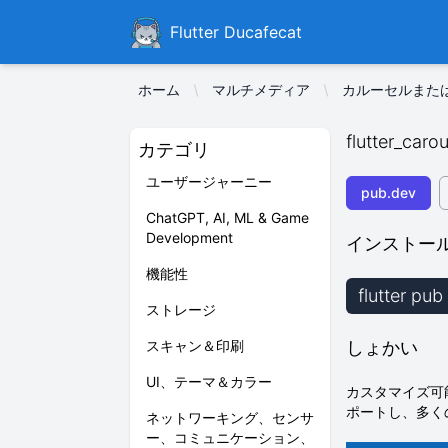
Ducafecat
Flutter Ducafecat
ホーム
マルチメディア
カルーセルまた
flutter_carou
カテゴリ
ユーザージャーニー
pub.dev
ChatGPT, AI, ML & Game
Development
インストー
機能性
flutter pub
ストレージ
スキャン＆印刷
しょかい
UI、テーマ＆カラー
カスタマイズ可
ポートし、多く
ネットワーキング、センサ
ー、コミュニケーション、