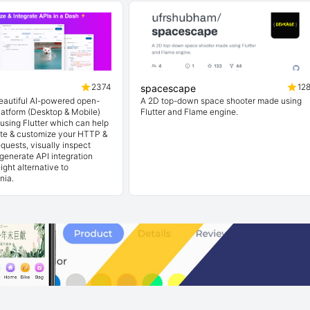
2374
12
spacescape
beautiful AI-powered open-
A 2D top-down space shooter made using
latform (Desktop & Mobile)
Flutter and Flame engine.
t using Flutter which can help
ate & customize your HTTP &
quests, visually inspect
generate API integration
ight alternative to
nia.