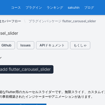
コース
プラグイン
ランキング
sakuhin
ブログ
はカバーフロー
プラグインパッケージ flutter_carousel_slider
sel_slider
Github
Issues
APIドキュメント
もくしゃ
ル
 add flutter_carousel_slider
能なFlutter用のカルーセルスライダーです。無限スライド、カスタ
の事前構築されたインジケーターやアニメーションがあります。