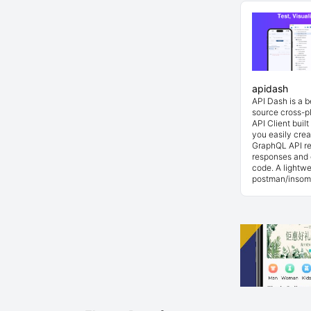
apidash
API Dash is a 
source cross-p
API Client buil
you easily cre
GraphQL API re
responses and 
code. A lightwe
postman/insom