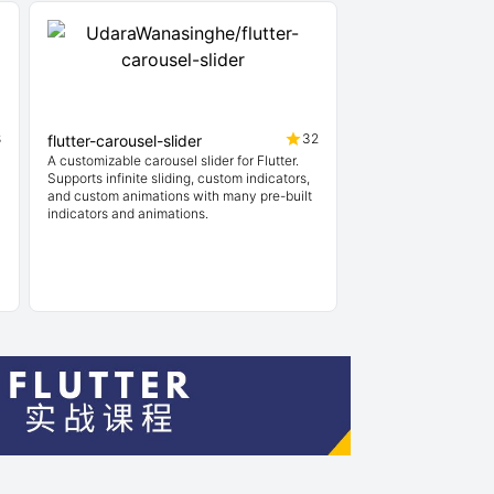
8
32
flutter-carousel-slider
A customizable carousel slider for Flutter.
Supports infinite sliding, custom indicators,
and custom animations with many pre-built
indicators and animations.