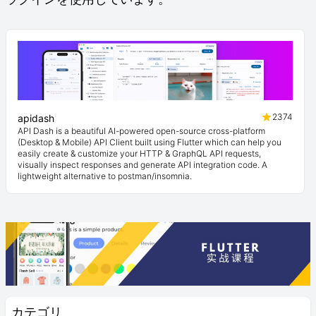
2374
apidash
API Dash is a beautiful AI-powered open-source cross-platform
(Desktop & Mobile) API Client built using Flutter which can help you
easily create & customize your HTTP & GraphQL API requests,
visually inspect responses and generate API integration code. A
lightweight alternative to postman/insomnia.
カテゴリ