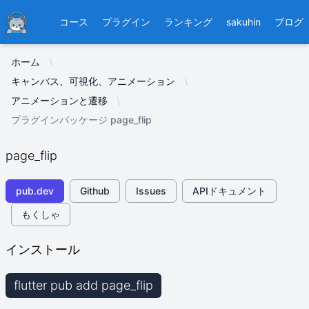
Ducafecat
コース
プラグイン
ランキング
sakuhin
ブログ
ホーム
キャンバス、可視化、アニメーション
アニメーションと遷移
プラグインパッケージ page_flip
page_flip
pub.dev
Github
Issues
APIドキュメント
もくしゃ
インストール
flutter pub add page_flip