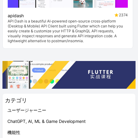
2374
apidash
API Dash is a beautiful AI-powered open-source cross-platform
(Desktop & Mobile) API Client built using Flutter which can help you
easily create & customize your HTTP & GraphQL API requests,
visually inspect responses and generate API integration code. A
lightweight alternative to postman/insomnia.
カテゴリ
ユーザージャーニー
ChatGPT, AI, ML & Game Development
機能性