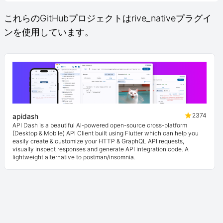
これらのGitHubプロジェクトはrive_nativeプラグイ
ンを使用しています。
2374
apidash
API Dash is a beautiful AI-powered open-source cross-platform
(Desktop & Mobile) API Client built using Flutter which can help you
easily create & customize your HTTP & GraphQL API requests,
visually inspect responses and generate API integration code. A
lightweight alternative to postman/insomnia.