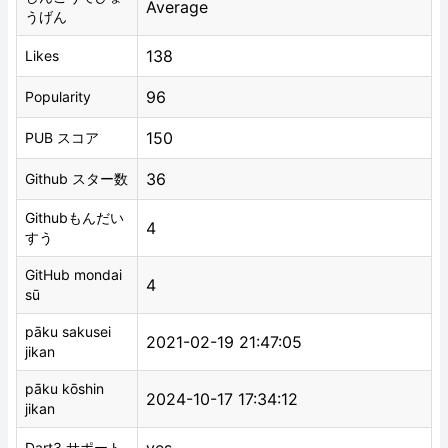
Average
うげん
138
Likes
96
Popularity
150
PUB スコア
36
Github スター数
Githubもんだい
4
すう
GitHub mondai
4
sū
pāku sakusei
2021-02-19 21:47:05
jikan
pāku kōshin
2024-10-17 17:34:12
jikan
Dart3 サポート