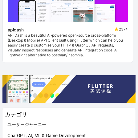
2374
apidash
API Dash is a beautiful AI-powered open-source cross-platform
(Desktop & Mobile) API Client built using Flutter which can help you
easily create & customize your HTTP & GraphQL API requests,
visually inspect responses and generate API integration code. A
lightweight alternative to postman/insomnia.
カテゴリ
ユーザージャーニー
ChatGPT, AI, ML & Game Development