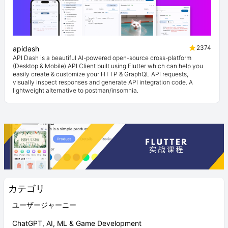
2374
apidash
API Dash is a beautiful AI-powered open-source cross-platform
(Desktop & Mobile) API Client built using Flutter which can help you
easily create & customize your HTTP & GraphQL API requests,
visually inspect responses and generate API integration code. A
lightweight alternative to postman/insomnia.
カテゴリ
ユーザージャーニー
ChatGPT, AI, ML & Game Development