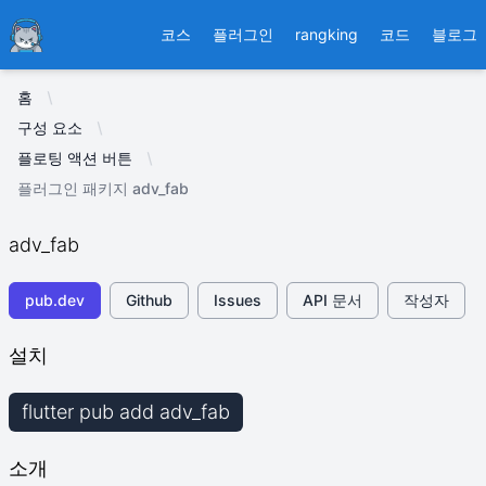
Ducafecat
코스
플러그인
rangking
코드
블로그
홈
구성 요소
플로팅 액션 버튼
플러그인 패키지 adv_fab
adv_fab
pub.dev
Github
Issues
API 문서
작성자
설치
flutter pub add adv_fab
소개