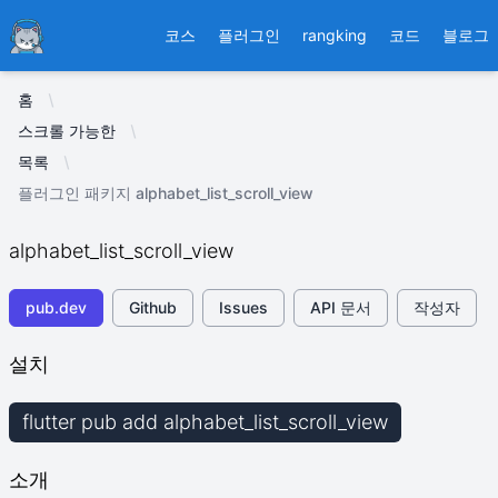
Ducafecat
코스
플러그인
rangking
코드
블로그
홈
스크롤 가능한
목록
플러그인 패키지 alphabet_list_scroll_view
alphabet_list_scroll_view
pub.dev
Github
Issues
API 문서
작성자
설치
flutter pub add alphabet_list_scroll_view
소개