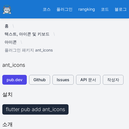
Ducafecat
코스
플러그인
rangking
코드
블로그
홈
텍스트, 아이콘 및 키보드
아이콘
플러그인 패키지 ant_icons
ant_icons
pub.dev
Github
Issues
API 문서
작성자
설치
flutter pub add ant_icons
소개