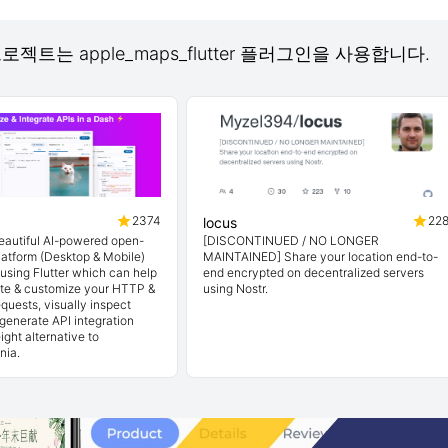
 프로젝트는 apple_maps_flutter 플러그인을 사용합니다.
2374
22
locus
beautiful AI-powered open-
[DISCONTINUED / NO LONGER
latform (Desktop & Mobile)
MAINTAINED] Share your location end-to-
t using Flutter which can help
end encrypted on decentralized servers
ate & customize your HTTP &
using Nostr.
quests, visually inspect
generate API integration
ight alternative to
nia.