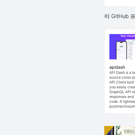
이 GitHub
apidash
API Dash is a 
source cross-p
API Client buil
you easily cre
GraphQL API re
responses and 
code. A lightwe
postman/insom