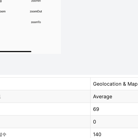
Geolocation & Map
Average
도
69
0
140
점수