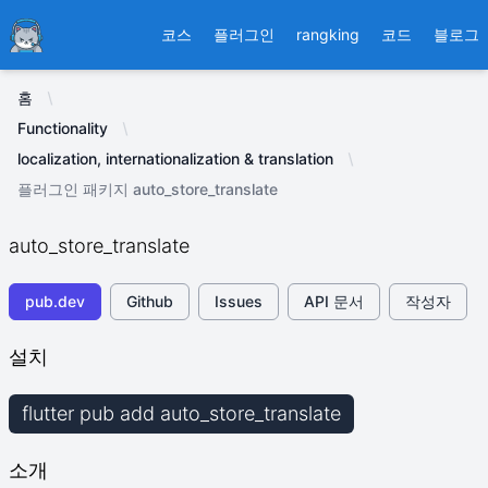
Ducafecat
코스
플러그인
rangking
코드
블로그
홈
Functionality
localization, internationalization & translation
플러그인 패키지 auto_store_translate
auto_store_translate
pub.dev
Github
Issues
API 문서
작성자
설치
flutter pub add auto_store_translate
소개