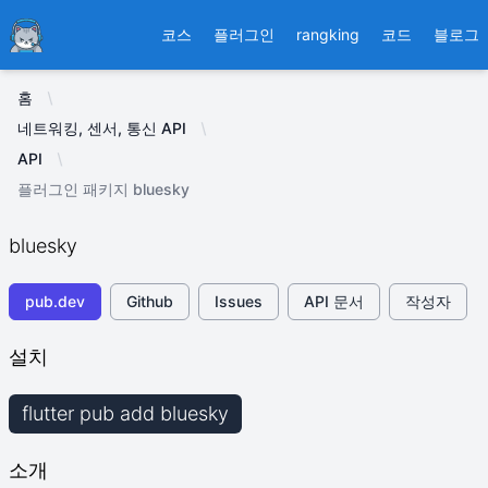
Ducafecat
코스
플러그인
rangking
코드
블로그
홈
네트워킹, 센서, 통신 API
API
플러그인 패키지 bluesky
bluesky
pub.dev
Github
Issues
API 문서
작성자
설치
flutter pub add bluesky
소개