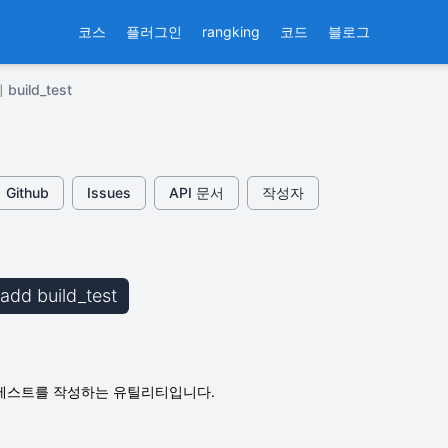
코스
플러그인
rangking
코드
블로그
uild_test
Github
Issues
API 문서
작성자
 add build_test
단위 테스트를 작성하는 유틸리티입니다.